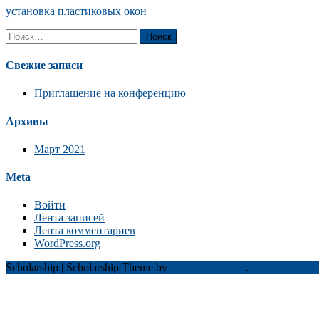
установка пластиковых окон
Найти:
Свежие записи
Приглашение на конференцию
Архивы
Март 2021
Meta
Войти
Лента записей
Лента комментариев
WordPress.org
Scholarship
|
Scholarship Theme by
Mystery Themes
.