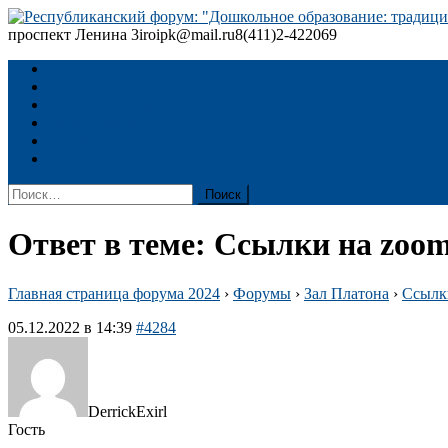
Skip
to
проспект Ленина 3
iroipk@mail.ru
8(411)2-422069
Республиканский форум: "Дошкольное образование: традиции
content
ГЛАВНАЯ
ПРОГРАММА
ДОКУМЕНТЫ
Регистрация
Архив
Материалы форума 2024
Найти:
Ответ в теме: Ссылки на zoo
Главная страница форума 2024
›
Форумы
›
Зал Платона
›
Ссылк
05.12.2022 в 14:39
#4284
DerrickExirl
Гость