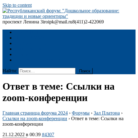
Skip to content
проспект Ленина 3
iroipk@mail.ru
8(411)2-422069
Республиканский форум: "Дошкольное образование: традиции
и новые ориентиры"
ГЛАВНАЯ
ПРОГРАММА
ДОКУМЕНТЫ
Регистрация
Архив
Материалы форума 2024
Найти:
Ответ в теме: Ссылки на
zoom-конференции
Главная страница форума 2024
›
Форумы
›
Зал Платона
›
Ссылки на zoom-конференции
›
Ответ в теме: Ссылки на
zoom-конференции
21.12.2022 в 00:39
#4307