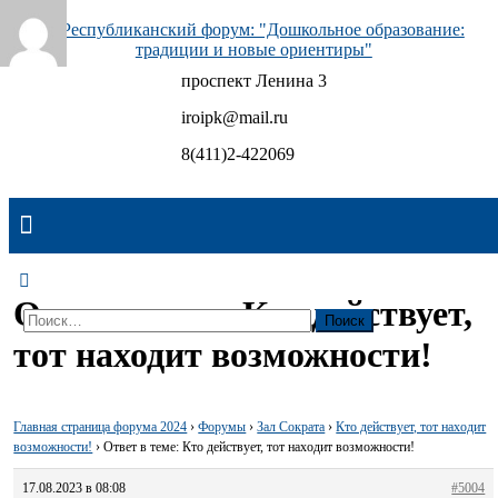
Skip
to
content
проспект Ленина 3
Республиканский форум: "Дошкольное образование:
традиции и новые ориентиры"
iroipk@mail.ru
8(411)2-422069
Ответ в теме: Кто действует,
Найти:
тот находит возможности!
Главная страница форума 2024
›
Форумы
›
Зал Сократа
›
Кто действует, тот находит
возможности!
›
Ответ в теме: Кто действует, тот находит возможности!
17.08.2023 в 08:08
#5004