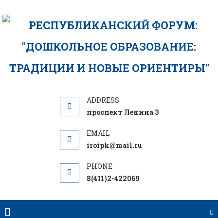
Skip
to
content
проспект Ленина 3
iroipk@mail.ru
8(411)2-422069