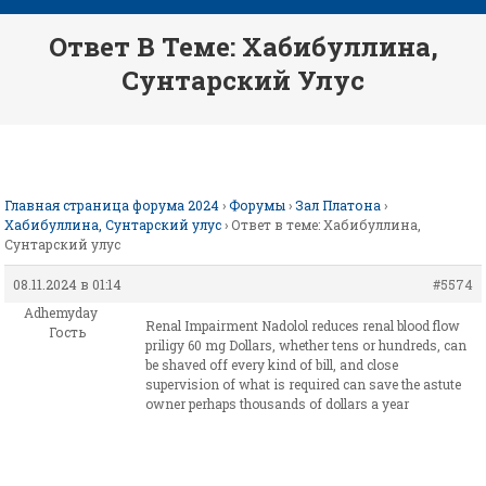
Ответ В Теме: Хабибуллина,
Сунтарский Улус
Главная страница форума 2024
›
Форумы
›
Зал Платона
›
Хабибуллина, Сунтарский улус
›
Ответ в теме: Хабибуллина,
Сунтарский улус
08.11.2024 в 01:14
#5574
Adhemyday
Renal Impairment Nadolol reduces renal blood flow
Гость
priligy 60 mg Dollars, whether tens or hundreds, can
be shaved off every kind of bill, and close
supervision of what is required can save the astute
owner perhaps thousands of dollars a year