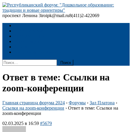
Skip
to
content
проспект Ленина 3
iroipk@mail.ru
8(411)2-422069
Республиканский форум: "Дошкольное образование: традиции
и новые ориентиры"
ГЛАВНАЯ
ПРОГРАММА
ДОКУМЕНТЫ
Регистрация
Архив
Материалы форума 2024
Найти:
Ответ в теме: Ссылки на
zoom-конференции
Главная страница форума 2024
›
Форумы
›
Зал Платона
›
Ссылки на zoom-конференции
›
Ответ в теме: Ссылки на
zoom-конференции
02.03.2025 в 16:59
#5679