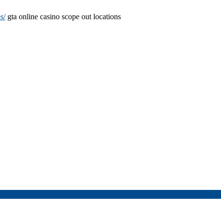
s/
gta online casino scope out locations