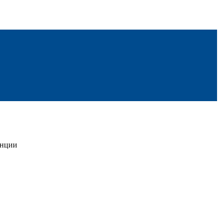
енции