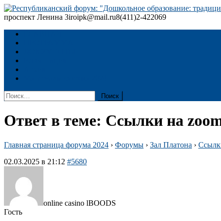
Skip
to
проспект Ленина 3
iroipk@mail.ru
8(411)2-422069
Республиканский форум: "Дошкольное образование: традиции
content
ГЛАВНАЯ
ПРОГРАММА
ДОКУМЕНТЫ
Регистрация
Архив
Материалы форума 2024
Найти:
Ответ в теме: Ссылки на zoo
Главная страница форума 2024
›
Форумы
›
Зал Платона
›
Ссылк
02.03.2025 в 21:12
#5680
online casino lBOODS
Гость