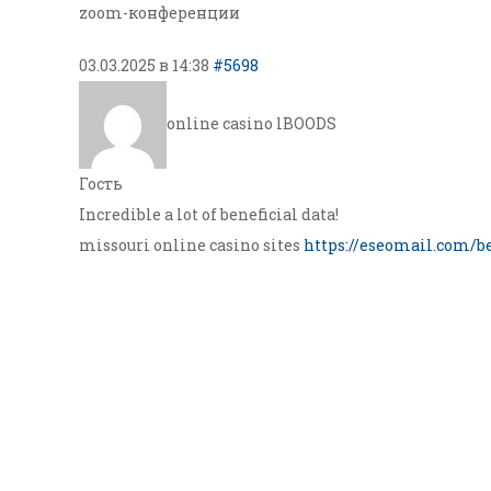
zoom-конференции
03.03.2025 в 14:38
#5698
online casino lBOODS
Гость
Incredible a lot of beneficial data!
missouri online casino sites
https://eseomail.com/be