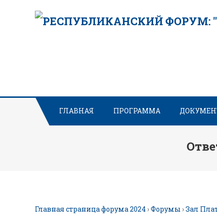
Skip
to
content
ГЛАВНАЯ
ПРОГРАММА
ДОКУМЕ
Отве
Главная страница форума 2024
›
Форумы
›
Зал Пла