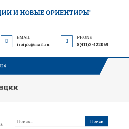
РЕСПУБЛ
ФОРУМ:
"ДОШКОЛЬ
ОБРАЗОВА
ТРАДИЦИИ
iroipk@mail.ru
8(411)2-422069
ОРИЕНТИР
024
енции
Найти:
на