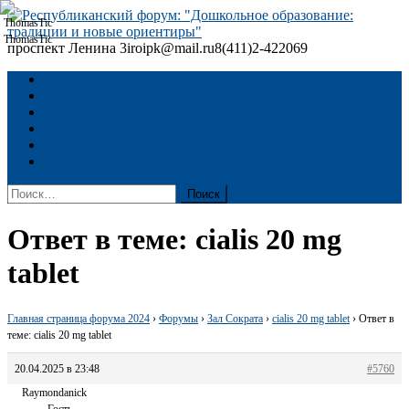
Skip
to
content
проспект Ленина 3
iroipk@mail.ru
8(411)2-422069
Республиканский форум: "Дошкольное образование: традиции
и новые ориентиры"
ГЛАВНАЯ
ПРОГРАММА
ДОКУМЕНТЫ
Регистрация
Архив
Материалы форума 2024
Найти:
Ответ в теме: cialis 20 mg
tablet
Главная страница форума 2024
›
Форумы
›
Зал Сократа
›
cialis 20 mg tablet
›
Ответ в
теме: cialis 20 mg tablet
20.04.2025 в 23:48
#5760
Raymondanick
Гость