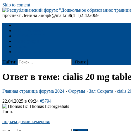
Skip to content
проспект Ленина 3
iroipk@mail.ru
8(411)2-422069
Республиканский форум: "Дошкольное образование: традиции
ГЛАВНАЯ
ПРОГРАММА
ДОКУМЕНТЫ
Регистрация
Архив
Материалы форума 2024
Найти:
Ответ в теме: cialis 20 mg table
Главная страница форума 2024
›
Форумы
›
Зал Сократа
›
cialis 2
22.04.2025 в 09:24
#5794
Jorgeabats
Гость
подъем домов кемерово