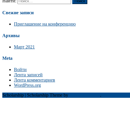
Найти:
Свежие записи
Приглашение на конференцию
Архивы
Март 2021
Meta
Войти
Лента записей
Лента комментариев
WordPress.org
Scholarship
|
Scholarship Theme by
Mystery Themes
.