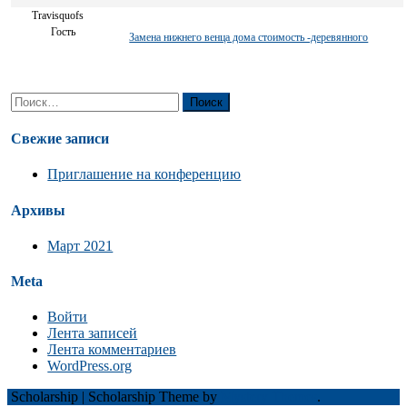
Travisquofs
Гость
Замена нижнего венца дома стоимость -деревянного
Найти:
Свежие записи
Приглашение на конференцию
Архивы
Март 2021
Meta
Войти
Лента записей
Лента комментариев
WordPress.org
Scholarship
|
Scholarship Theme by
Mystery Themes
.