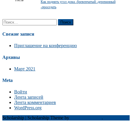
Как поднять угол дома -бревенчатый -деревянный
-проседать
Найти:
Свежие записи
Приглашение на конференцию
Архивы
Март 2021
Meta
Войти
Лента записей
Лента комментариев
WordPress.org
Scholarship
|
Scholarship Theme by
Mystery Themes
.