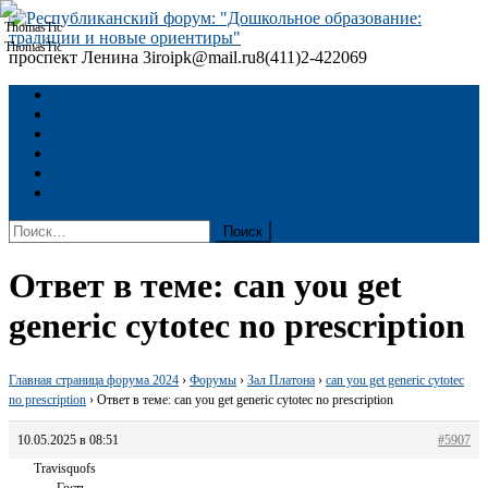
Skip
to
content
проспект Ленина 3
iroipk@mail.ru
8(411)2-422069
Республиканский форум: "Дошкольное образование: традиции
и новые ориентиры"
ГЛАВНАЯ
ПРОГРАММА
ДОКУМЕНТЫ
Регистрация
Архив
Материалы форума 2024
Найти:
Ответ в теме: can you get
generic cytotec no prescription
Главная страница форума 2024
›
Форумы
›
Зал Платона
›
can you get generic cytotec
no prescription
›
Ответ в теме: can you get generic cytotec no prescription
10.05.2025 в 08:51
#5907
Travisquofs
Гость