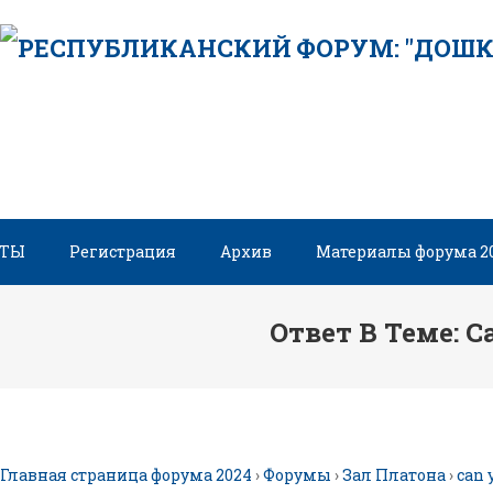
Skip
to
content
НТЫ
Регистрация
Архив
Материалы форума 2
Ответ В Теме: Ca
Главная страница форума 2024
›
Форумы
›
Зал Платона
›
can 