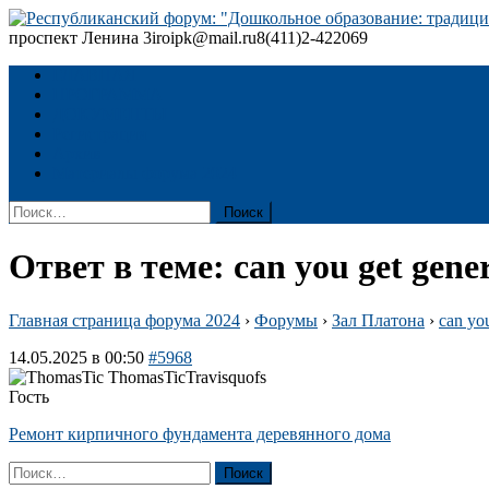
Skip
to
проспект Ленина 3
iroipk@mail.ru
8(411)2-422069
Республиканский форум: "Дошкольное образование: традиции
content
ГЛАВНАЯ
ПРОГРАММА
ДОКУМЕНТЫ
Регистрация
Архив
Материалы форума 2024
Найти:
Ответ в теме: can you get gener
Главная страница форума 2024
›
Форумы
›
Зал Платона
›
can you
14.05.2025 в 00:50
#5968
Travisquofs
Гость
Ремонт кирпичного фундамента деревянного дома
Найти: