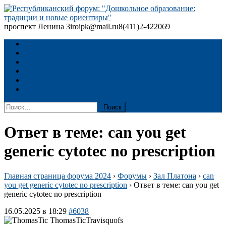
Skip
to
content
проспект Ленина 3
iroipk@mail.ru
8(411)2-422069
Республиканский форум: "Дошкольное образование: традиции
и новые ориентиры"
ГЛАВНАЯ
ПРОГРАММА
ДОКУМЕНТЫ
Регистрация
Архив
Материалы форума 2024
Найти:
Ответ в теме: can you get
generic cytotec no prescription
Главная страница форума 2024
›
Форумы
›
Зал Платона
›
can
you get generic cytotec no prescription
›
Ответ в теме: can you get
generic cytotec no prescription
16.05.2025 в 18:29
#6038
Travisquofs