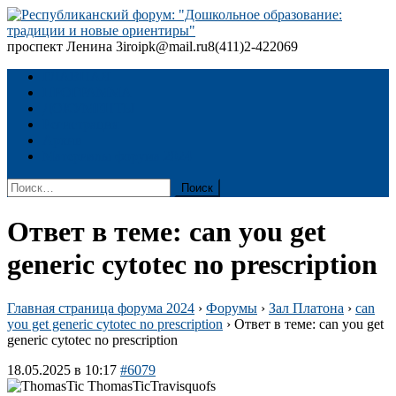
Skip
to
content
проспект Ленина 3
iroipk@mail.ru
8(411)2-422069
Республиканский форум: "Дошкольное образование: традиции
и новые ориентиры"
ГЛАВНАЯ
ПРОГРАММА
ДОКУМЕНТЫ
Регистрация
Архив
Материалы форума 2024
Найти:
Ответ в теме: can you get
generic cytotec no prescription
Главная страница форума 2024
›
Форумы
›
Зал Платона
›
can
you get generic cytotec no prescription
›
Ответ в теме: can you get
generic cytotec no prescription
18.05.2025 в 10:17
#6079
Travisquofs