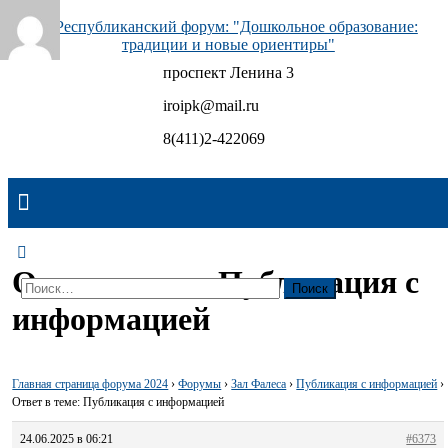
Skip
to
content
проспект Ленина 3
Республиканский форум: "Дошкольное образование:
традиции и новые ориентиры"
iroipk@mail.ru
8(411)2-422069
Ответ в теме: Публикация с
Найти:
информацией
Главная страница форума 2024
›
Форумы
›
Зал Фалеса
›
Публикация с информацией
›
Ответ в теме: Публикация с информацией
24.06.2025 в 06:21
#6373