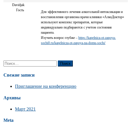
Davidjak
Гость
Для эффективного лечения алкогольной интоксикации и
восстановления организма врачи клиники «АлкоДоктор»
используют комплекс препаратов, которые
индивидуально подбираются с учетом состояния
пациента.
Изучить вопрос глубже –
https://kapelnica-ot-zapoya-
sochi0.ru/kapelnicza-ot-zapoya-na-domu-sochi/
Найти:
Свежие записи
Приглашение на конференцию
Архивы
Март 2021
Meta