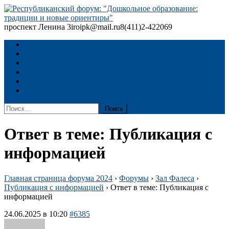
Skip
to
content
проспект Ленина 3
iroipk@mail.ru
8(411)2-422069
Республиканский форум: "Дошкольное образование: традиции
и новые ориентиры"
ГЛАВНАЯ
ПРОГРАММА
ДОКУМЕНТЫ
Регистрация
Архив
Материалы форума 2024
Найти:
Ответ в теме: Публикация с
информацией
Главная страница форума 2024
›
Форумы
›
Зал Фалеса
›
Публикация с информацией
›
Ответ в теме: Публикация с
информацией
24.06.2025 в 10:20
#6385