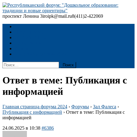
Skip
to
content
проспект Ленина 3
iroipk@mail.ru
8(411)2-422069
Республиканский форум: "Дошкольное образование: традиции
и новые ориентиры"
ГЛАВНАЯ
ПРОГРАММА
ДОКУМЕНТЫ
Регистрация
Архив
Материалы форума 2024
Найти:
Ответ в теме: Публикация с
информацией
Главная страница форума 2024
›
Форумы
›
Зал Фалеса
›
Публикация с информацией
›
Ответ в теме: Публикация с
информацией
24.06.2025 в 10:38
#6386