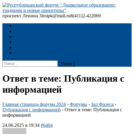
Skip
to
content
проспект Ленина 3
iroipk@mail.ru
8(411)2-422069
Республиканский форум: "Дошкольное образование: традиции
и новые ориентиры"
ГЛАВНАЯ
ПРОГРАММА
ДОКУМЕНТЫ
Регистрация
Архив
Материалы форума 2024
Найти:
Ответ в теме: Публикация с
информацией
Главная страница форума 2024
›
Форумы
›
Зал Фалеса
›
Публикация с информацией
›
Ответ в теме: Публикация с
информацией
24.06.2025 в 19:34
#6404