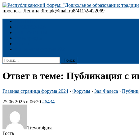
Skip
to
проспект Ленина 3
iroipk@mail.ru
8(411)2-422069
Республиканский форум: "Дошкольное образование: традиции
content
ГЛАВНАЯ
ПРОГРАММА
ДОКУМЕНТЫ
Регистрация
Архив
Материалы форума 2024
Найти:
Ответ в теме: Публикация с 
Главная страница форума 2024
›
Форумы
›
Зал Фалеса
›
Публик
25.06.2025 в 06:20
#6434
Trevorbigma
Гость