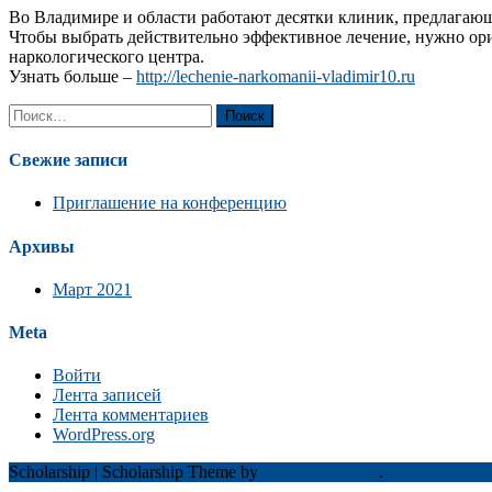
Во Владимире и области работают десятки клиник, предлагаю
Чтобы выбрать действительно эффективное лечение, нужно ори
наркологического центра.
Узнать больше –
http://lechenie-narkomanii-vladimir10.ru
Найти:
Свежие записи
Приглашение на конференцию
Архивы
Март 2021
Meta
Войти
Лента записей
Лента комментариев
WordPress.org
Scholarship
|
Scholarship Theme by
Mystery Themes
.