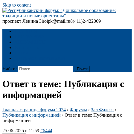
Skip to content
проспект Ленина 3
iroipk@mail.ru
8(411)2-422069
Республиканский форум: "Дошкольное образование: традиции
и новые ориентиры"
ГЛАВНАЯ
ПРОГРАММА
ДОКУМЕНТЫ
Регистрация
Архив
Материалы форума 2024
Найти:
Ответ в теме: Публикация с
информацией
Главная страница форума 2024
›
Форумы
›
Зал Фалеса
›
Публикация с информацией
›
Ответ в теме: Публикация с
информацией
25.06.2025 в 11:59
#6444