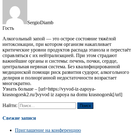
SergioDiamb
Гость
Алкогольный запой — это острое состояние тяжёлой
интоксикации, при котором организм накапливает
критические уровни продуктов распада этанола и перестаёт
справляться с их нейтрализацией. При этом страдают
важнейшие органы и системы: печень, почки, сердце,
центральная нервная система. Без квалифицированной
медицинской помощи риск развития судорог, алкогольного
делирия и полиорганной недостаточности возрастает
многократно.
Узнать больше – [url=https://vyvod-iz-zapoya-
krasnogorsk2.ru/]vyvod iz zapoya na domu krasnogorsk[/url]
Найти:
Свежие записи
Приглашение на конференцию