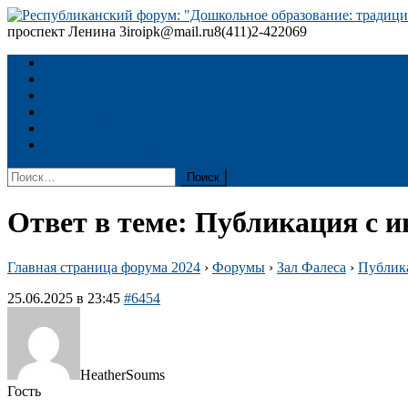
Skip
to
проспект Ленина 3
iroipk@mail.ru
8(411)2-422069
Республиканский форум: "Дошкольное образование: традиции
content
ГЛАВНАЯ
ПРОГРАММА
ДОКУМЕНТЫ
Регистрация
Архив
Материалы форума 2024
Найти:
Ответ в теме: Публикация с 
Главная страница форума 2024
›
Форумы
›
Зал Фалеса
›
Публик
25.06.2025 в 23:45
#6454
HeatherSoums
Гость