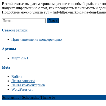
В этой статье мы рассматриваем разные способы борьбы с алк
получат информацию о том, как преодолеть зависимость и доб
Подробнее можно узнать тут – [url=https://narkolog-na-dom-krasno
Найти:
Свежие записи
Приглашение на конференцию
Архивы
Март 2021
Meta
Войти
Лента записей
Лента комментариев
WordPress.org
Scholarship
|
Scholarship Theme by
Mystery Themes
.