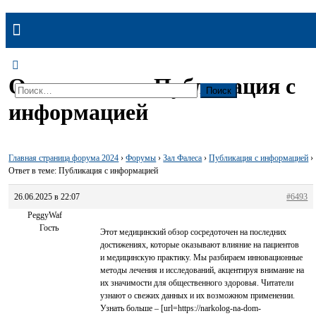
Ответ в теме: Публикация с
Найти:
информацией
Главная страница форума 2024
›
Форумы
›
Зал Фалеса
›
Публикация с информацией
›
Ответ в теме: Публикация с информацией
26.06.2025 в 22:07
#6493
PeggyWaf
Гость
Этот медицинский обзор сосредоточен на последних
достижениях, которые оказывают влияние на пациентов
и медицинскую практику. Мы разбираем инновационные
методы лечения и исследований, акцентируя внимание на
их значимости для общественного здоровья. Читатели
узнают о свежих данных и их возможном применении.
Узнать больше – [url=https://narkolog-na-dom-