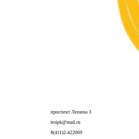
проспект Ленина 3
Республиканский форум: "Дошкольное образование:
традиции и новые ориентиры"
iroipk@mail.ru
8(411)2-422069