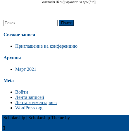
krasnodar16.ru/]нарколог на дом[/url]
Найти:
Свежие записи
Приглашение на конференцию
Архивы
Март 2021
Meta
Войти
Лента записей
Лента комментариев
WordPress.org
Scholarship
|
Scholarship Theme by
Mystery Themes
.