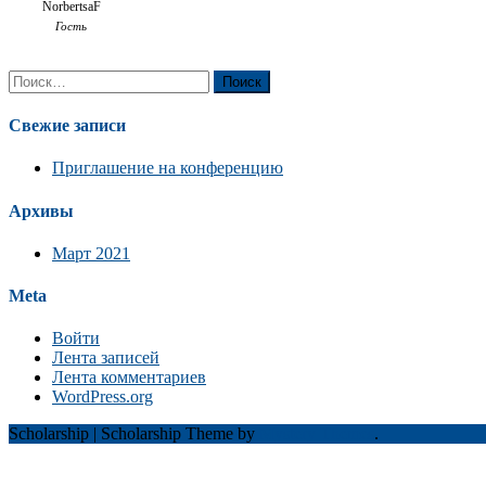
NorbertsaF
Гость
Найти:
Свежие записи
Приглашение на конференцию
Архивы
Март 2021
Meta
Войти
Лента записей
Лента комментариев
WordPress.org
Scholarship
|
Scholarship Theme by
Mystery Themes
.