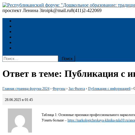
Skip
to
проспект Ленина 3
iroipk@mail.ru
8(411)2-422069
Республиканский форум: "Дошкольное образование: традиции
content
ГЛАВНАЯ
ПРОГРАММА
ДОКУМЕНТЫ
Регистрация
Архив
Материалы форума 2024
Найти:
Ответ в теме: Публикация с 
Главная страница форума 2024
›
Форумы
›
Зал Фалеса
›
Публикация с информацией
›
28.06.2025 в 01:45
Таблица 1: Основные признаки профессионального наркологи
Узнать больше –
https://narkologicheskaya-klinika-tula10.ru/an