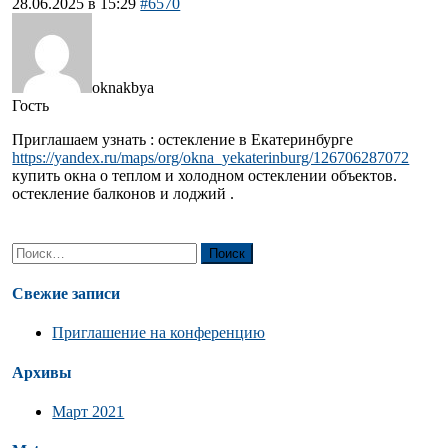
28.06.2025 в 15:29
#6570
oknakbya
Гость
Приглашаем узнать : остекление в Екатеринбурге
https://yandex.ru/maps/org/okna_yekaterinburg/126706287072
купить окна о теплом и холодном остеклении объектов.
остекление балконов и лоджий .
Найти:
Свежие записи
Приглашение на конференцию
Архивы
Март 2021