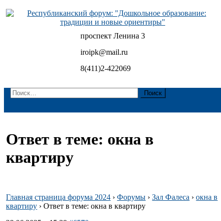
Skip
to
content
проспект Ленина 3
Республиканский форум: "Дошкольное образование:
традиции и новые ориентиры"
iroipk@mail.ru
8(411)2-422069
Найти:
Ответ в теме: окна в
квартиру
Главная страница форума 2024
›
Форумы
›
Зал Фалеса
›
окна в
квартиру
›
Ответ в теме: окна в квартиру