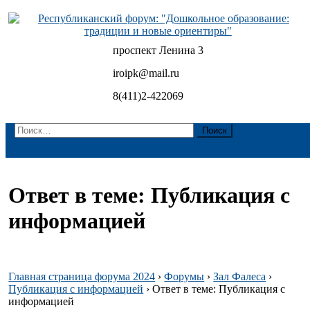
Skip
to
content
проспект Ленина 3
Республиканский форум: "Дошкольное образование:
традиции и новые ориентиры"
iroipk@mail.ru
8(411)2-422069
Найти:
Ответ в теме: Публикация с
информацией
Главная страница форума 2024
›
Форумы
›
Зал Фалеса
›
Публикация с информацией
›
Ответ в теме: Публикация с
информацией