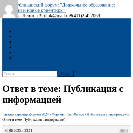
Skip
to
content
проспект Ленина 3
iroipk@mail.ru
8(411)2-422069
Республиканский форум: "Дошкольное образование: традиции
и новые ориентиры"
ГЛАВНАЯ
ПРОГРАММА
ДОКУМЕНТЫ
Регистрация
Архив
Материалы форума 2024
Найти:
Ответ в теме: Публикация с
информацией
Главная страница форума 2024
›
Форумы
›
Зал Фалеса
›
Публикация с информацией
›
Ответ в теме: Публикация с информацией
30.06.2025 в 23:11
#6653