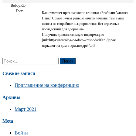
BobbyRib
Гость
Как отмечает врач-нарколог клиники «РеабилитАльянс»
Павел Сомов, «чем раньше начато лечение, тем выше
шансы на скорейшее выздоровление без серьезных
последствий для здоровья».
Получить дополнительную информацию –
[url=https://narcolog-na-dom-krasnodar00.ru/]врач
нарколог на дом в краснодаре[/url]
Найти:
Свежие записи
Приглашение на конференцию
Архивы
Март 2021
Meta
Войти