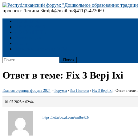
Skip
to
проспект Ленина 3
iroipk@mail.ru
8(411)2-422069
Республиканский форум: "Дошкольное образование: традиции
content
ГЛАВНАЯ
ПРОГРАММА
ДОКУМЕНТЫ
Регистрация
Архив
Материалы форума 2024
Найти:
Ответ в теме: Fix 3 Bepj Ixi
Главная страница форума 2024
›
Форумы
›
Зал Платона
›
Fix 3 Bepj Ixi
›
Ответ в теме: 
01.07.2025 в 02:44
https://letterboxd.com/melbet03/