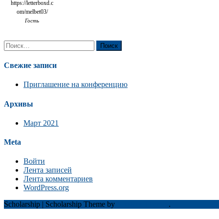
https://letterboxd.c
om/melbet03/
Гость
Найти:
Свежие записи
Приглашение на конференцию
Архивы
Март 2021
Meta
Войти
Лента записей
Лента комментариев
WordPress.org
Scholarship
|
Scholarship Theme by
Mystery Themes
.