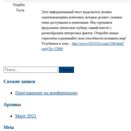
VickiPet
Гость
Этот информативный текст выделяется своими
захватывающими аспектами, которые делают сложные
темы доступными и понятными. Мы стремимся
предложить читателям глубину знаний вместе с
разнообразием интересных фактов. Откройте новые
горизонты и развивайте свои способности познавать мир!
Углубиться в тему –
http://www.6555555.com/1198.html?
replyTo=12960
Найти:
Свежие записи
Приглашение на конференцию
Архивы
Март 2021
Meta