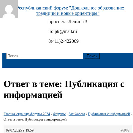
Skip
to
content
проспект Ленина 3
Республиканский форум: "Дошкольное образование:
традиции и новые ориентиры"
iroipk@mail.ru
8(411)2-422069
Найти:
Ответ в теме: Публикация с
информацией
Главная страница форума 2024
›
Форумы
›
Зал Фалеса
›
Публикация с информацией
›
Ответ в теме: Публикация с информацией
09.07.2025 в 19:59
#6982