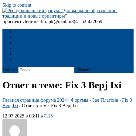
Skip to content
проспект Ленина 3
iroipk@mail.ru
8(411)2-422069
Республиканский форум: "Дошкольное образование: традиции
и новые ориентиры"
ГЛАВНАЯ
ПРОГРАММА
ДОКУМЕНТЫ
Регистрация
Архив
Материалы форума 2024
Найти:
Ответ в теме: Fix 3 Bepj Ixi
Главная страница форума 2024
›
Форумы
›
Зал Платона
›
Fix 3
Bepj Ixi
›
Ответ в теме: Fix 3 Bepj Ixi
12.07.2025 в 03:11
#7115