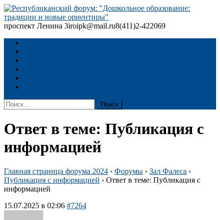
Skip
to
content
проспект Ленина 3
iroipk@mail.ru
8(411)2-422069
Республиканский форум: "Дошкольное образование: традиции
и новые ориентиры"
ГЛАВНАЯ
ПРОГРАММА
ДОКУМЕНТЫ
Регистрация
Архив
Материалы форума 2024
Найти:
Ответ в теме: Публикация с
информацией
Главная страница форума 2024
›
Форумы
›
Зал Фалеса
›
Публикация с информацией
›
Ответ в теме: Публикация с
информацией
15.07.2025 в 02:06
#7264