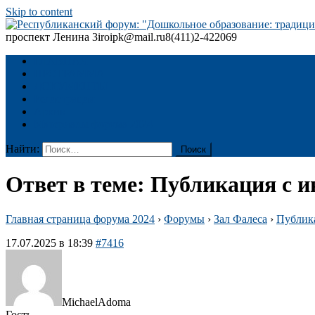
Skip to content
проспект Ленина 3
iroipk@mail.ru
8(411)2-422069
Республиканский форум: "Дошкольное образование: традиции
ГЛАВНАЯ
ПРОГРАММА
ДОКУМЕНТЫ
Регистрация
Архив
Материалы форума 2024
Найти:
Ответ в теме: Публикация с 
Главная страница форума 2024
›
Форумы
›
Зал Фалеса
›
Публик
17.07.2025 в 18:39
#7416
MichaelAdoma
Гость