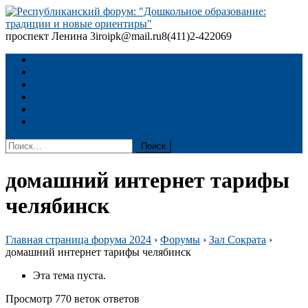
Skip
to
content
проспект Ленина 3
iroipk@mail.ru
8(411)2-422069
Республиканский форум: "Дошкольное образование: традиции
и новые ориентиры"
ГЛАВНАЯ
ПРОГРАММА
ДОКУМЕНТЫ
Регистрация
Архив
Материалы форума 2024
Найти:
домашний интернет тарифы
челябинск
Главная страница форума 2024
›
Форумы
›
Зал Сократа
›
домашний интернет тарифы челябинск
Эта тема пуста.
Просмотр 770 веток ответов