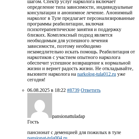
шагом. Спектр услуг нарколога включает
определение типа зависимости‚ индивидуальные
консультации и анонимное лечение. Анонимный
нарколог в Туле предлагает персонализированные
программы реабилитации‚ включая
психотерапевтические занятия и поддержку
близких. Комплексный подход является
необходимым для успешного лечения
зависимости‚ поэтому необходимо
незамедлительно искать помощь. Реабилитация от
наркотиков с участием опытного нарколога
обеспечит успешное возвращение к нормальной
жизни и вернет радость жизни. Не откладывайте‚
вызовите нарколога на
narkolog-tula012.ru
уже
сегодня!
06.08.2025 в 18:22
#8739
Ответить
pansionattuladap
Гость
пансионат с деменцией для пожилых в туле
pansionat-tula004.ru