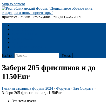
Skip to content
проспект Ленина 3
iroipk@mail.ru
8(411)2-422069
Республиканский форум: "Дошкольное образование: традиции
и новые ориентиры"
ГЛАВНАЯ
ПРОГРАММА
ДОКУМЕНТЫ
Регистрация
Архив
Материалы форума 2024
Найти:
Зaбeри 205 фpиcпинoв и до
1150Еur
Главная страница форума 2024
›
Форумы
›
Зал Сократа
›
Зaбeри 205 фpиcпинoв и до 1150Еur
Эта тема пуста.