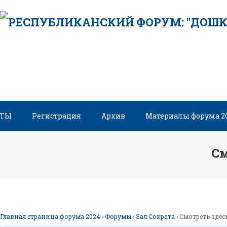
Skip
to
content
НТЫ
Регистрация
Архив
Материалы форума 2
См
Главная страница форума 2024
›
Форумы
›
Зал Сократа
›
Смотреть здесь