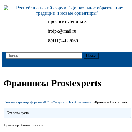
Skip
to
content
проспект Ленина 3
Республиканский форум: "Дошкольное образование:
традиции и новые ориентиры"
iroipk@mail.ru
8(411)2-422069
Найти:
Франшиза Prostexperts
Главная страница форума 2024
›
Форумы
›
Зал Аристотеля
›
Франшиза Prostexperts
Эта тема пуста.
Просмотр 0 веток ответов