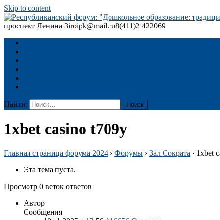
Skip to content
проспект Ленина 3
iroipk@mail.ru
8(411)2-422069
Республиканский форум: "Дошкольное образование: традиции
ГЛАВНАЯ
ПРОГРАММА
ДОКУМЕНТЫ
Регистрация
Архив
Материалы форума 2024
Найти:
1xbet casino t709y
Главная страница форума 2024
›
Форумы
›
Зал Сократа
›
1xbet c
Эта тема пуста.
Просмотр 0 веток ответов
Автор
Сообщения