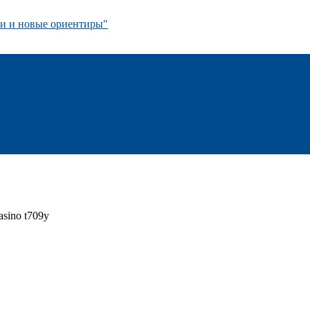
 и новые ориентиры"
asino t709y