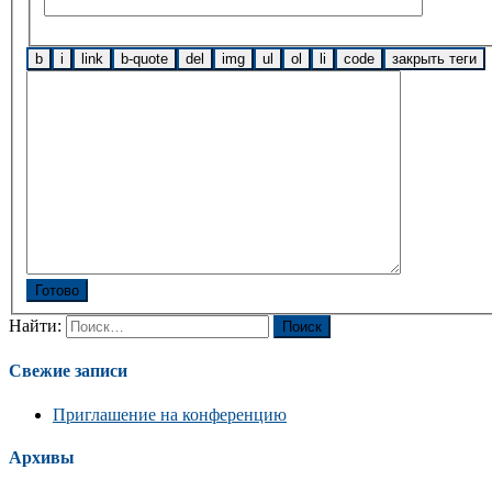
Готово
Найти:
Свежие записи
Приглашение на конференцию
Архивы