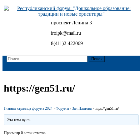
Skip
to
content
проспект Ленина 3
Республиканский форум: "Дошкольное образование:
традиции и новые ориентиры"
iroipk@mail.ru
8(411)2-422069
Найти:
https://gen51.ru/
Главная страница форума 2024
›
Форумы
›
Зал Платона
›
https://gen51.ru/
Эта тема пуста.
Просмотр 0 веток ответов