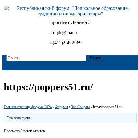
Skip
to
content
проспект Ленина 3
Республиканский форум: "Дошкольное образование:
традиции и новые ориентиры"
iroipk@mail.ru
8(411)2-422069
Найти:
https://poppers51.ru/
Главная страница форума 2024
›
Форумы
›
Зал Сократа
›
https://poppers51.ru/
Эта тема пуста.
Просмотр 0 веток ответов