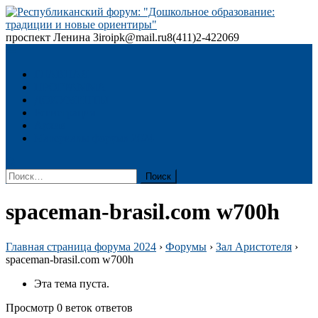
Skip
to
content
проспект Ленина 3
iroipk@mail.ru
8(411)2-422069
Республиканский форум: "Дошкольное образование: традиции
и новые ориентиры"
ГЛАВНАЯ
ПРОГРАММА
ДОКУМЕНТЫ
Регистрация
Архив
Материалы форума 2024
Найти:
spaceman-brasil.com w700h
Главная страница форума 2024
›
Форумы
›
Зал Аристотеля
›
spaceman-brasil.com w700h
Эта тема пуста.
Просмотр 0 веток ответов