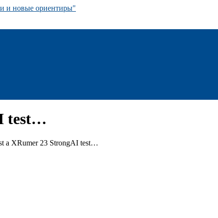
 и новые ориентиры"
I test…
ust a XRumer 23 StrongAI test…