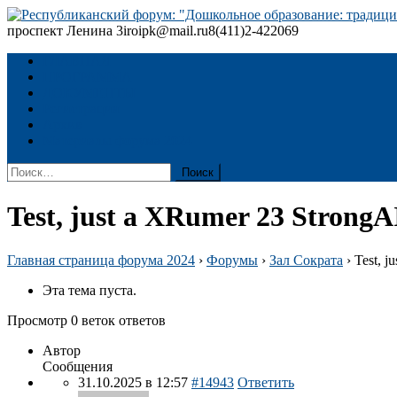
Skip
to
проспект Ленина 3
iroipk@mail.ru
8(411)2-422069
Республиканский форум: "Дошкольное образование: традиции
content
ГЛАВНАЯ
ПРОГРАММА
ДОКУМЕНТЫ
Регистрация
Архив
Материалы форума 2024
Найти:
Test, just a XRumer 23 StrongA
Главная страница форума 2024
›
Форумы
›
Зал Сократа
›
Test, j
Эта тема пуста.
Просмотр 0 веток ответов
Автор
Сообщения
31.10.2025 в 12:57
#14943
Ответить