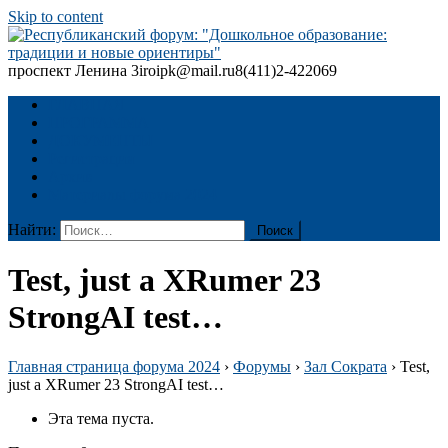
Skip to content
проспект Ленина 3
iroipk@mail.ru
8(411)2-422069
Республиканский форум: "Дошкольное образование: традиции
и новые ориентиры"
ГЛАВНАЯ
ПРОГРАММА
ДОКУМЕНТЫ
Регистрация
Архив
Материалы форума 2024
Найти:
Test, just a XRumer 23
StrongAI test…
Главная страница форума 2024
›
Форумы
›
Зал Сократа
›
Test,
just a XRumer 23 StrongAI test…
Эта тема пуста.