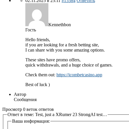
02.11.2025 в 23:11
#15384
Ответить
Kennethbon
Гость
Hello friends,
if you are looking for a fresh betting site,
I can share with you some amazing options.
These sites have promo offers,
quick withdrawals, and a huge choice of games.
Check them out:
https://icombetcasino.app
Best of luck )
Автор
Сообщения
Просмотр 0 веток ответов
Ответ в теме: Test, just a XRumer 23 StrongAI test…
Ваша информация: