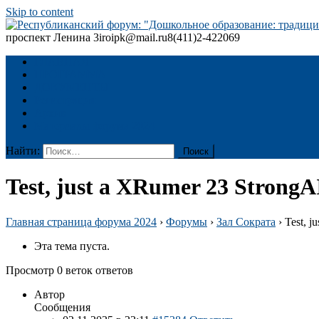
Skip to content
проспект Ленина 3
iroipk@mail.ru
8(411)2-422069
Республиканский форум: "Дошкольное образование: традиции
ГЛАВНАЯ
ПРОГРАММА
ДОКУМЕНТЫ
Регистрация
Архив
Материалы форума 2024
Найти:
Test, just a XRumer 23 StrongA
Главная страница форума 2024
›
Форумы
›
Зал Сократа
›
Test, j
Эта тема пуста.
Просмотр 0 веток ответов
Автор
Сообщения