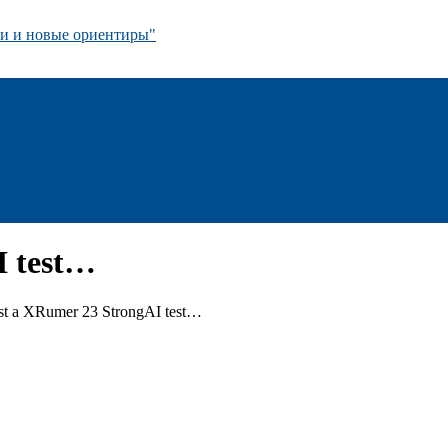
 и новые ориентиры"
I test…
ust a XRumer 23 StrongAI test…