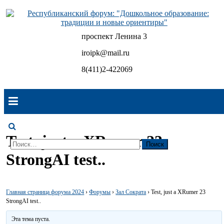
Skip
to
content
проспект Ленина 3
Республиканский форум: "Дошкольное образование:
традиции и новые ориентиры"
iroipk@mail.ru
8(411)2-422069
Test, just a XRumer 23
Найти:
StrongAI test..
Главная страница форума 2024
›
Форумы
›
Зал Сократа
›
Test, just a XRumer 23
StrongAI test..
Эта тема пуста.