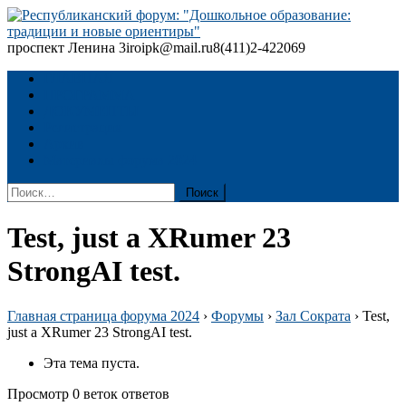
Skip
to
content
проспект Ленина 3
iroipk@mail.ru
8(411)2-422069
Республиканский форум: "Дошкольное образование: традиции
и новые ориентиры"
ГЛАВНАЯ
ПРОГРАММА
ДОКУМЕНТЫ
Регистрация
Архив
Материалы форума 2024
Найти:
Test, just a XRumer 23
StrongAI test.
Главная страница форума 2024
›
Форумы
›
Зал Сократа
›
Test,
just a XRumer 23 StrongAI test.
Эта тема пуста.
Просмотр 0 веток ответов