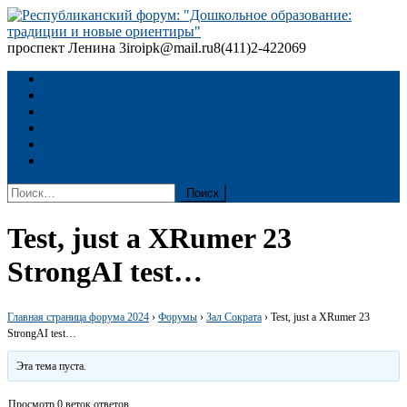
Skip
to
content
проспект Ленина 3
iroipk@mail.ru
8(411)2-422069
Республиканский форум: "Дошкольное образование: традиции
и новые ориентиры"
ГЛАВНАЯ
ПРОГРАММА
ДОКУМЕНТЫ
Регистрация
Архив
Материалы форума 2024
Найти:
Test, just a XRumer 23
StrongAI test…
Главная страница форума 2024
›
Форумы
›
Зал Сократа
›
Test, just a XRumer 23
StrongAI test…
Эта тема пуста.
Просмотр 0 веток ответов