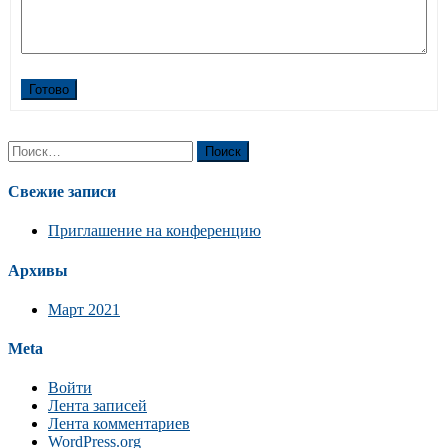
Готово
Найти:
Свежие записи
Приглашение на конференцию
Архивы
Март 2021
Meta
Войти
Лента записей
Лента комментариев
WordPress.org