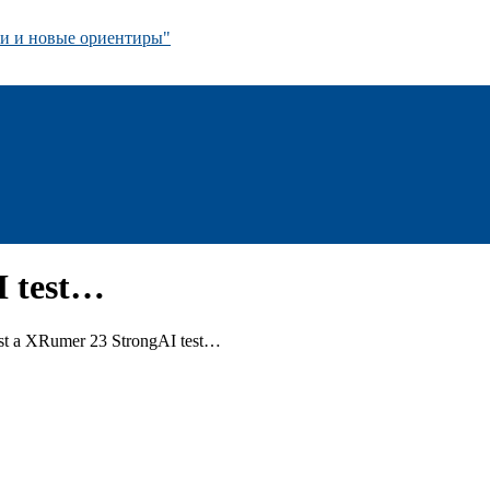
 и новые ориентиры"
I test…
ust a XRumer 23 StrongAI test…