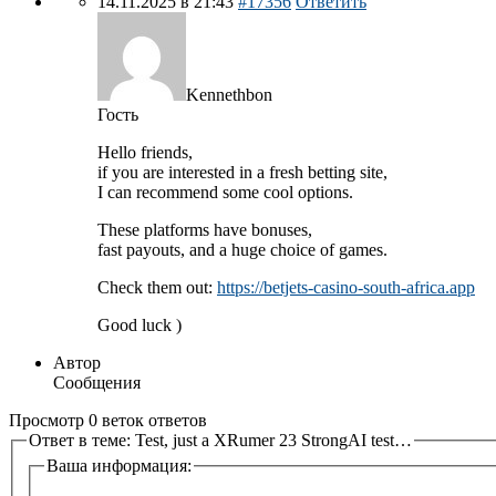
14.11.2025 в 21:43
#17356
Ответить
Kennethbon
Гость
Hello friends,
if you are interested in a fresh betting site,
I can recommend some cool options.
These platforms have bonuses,
fast payouts, and a huge choice of games.
Check them out:
https://betjets-casino-south-africa.app
Good luck )
Автор
Сообщения
Просмотр 0 веток ответов
Ответ в теме: Test, just a XRumer 23 StrongAI test…
Ваша информация: