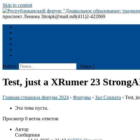
Skip to content
проспект Ленина 3
iroipk@mail.ru
8(411)2-422069
Республиканский форум: "Дошкольное образование: традиции
ГЛАВНАЯ
ПРОГРАММА
ДОКУМЕНТЫ
Регистрация
Архив
Материалы форума 2024
Найти:
Test, just a XRumer 23 StrongA
Главная страница форума 2024
›
Форумы
›
Зал Сократа
›
Test, j
Эта тема пуста.
Просмотр 0 веток ответов
Автор
Сообщения