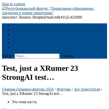
Skip to content
проспект Ленина 3
iroipk@mail.ru
8(411)2-422069
Республиканский форум: "Дошкольное образование: традиции
и новые ориентиры"
ГЛАВНАЯ
ПРОГРАММА
ДОКУМЕНТЫ
Регистрация
Архив
Материалы форума 2024
Найти:
Test, just a XRumer 23
StrongAI test…
Главная страница форума 2024
›
Форумы
›
Зал Аристотеля
›
Test, just a XRumer 23 StrongAI test…
Эта тема пуста.