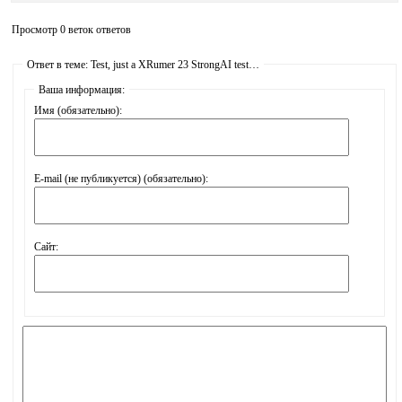
Просмотр 0 веток ответов
Ответ в теме: Test, just a XRumer 23 StrongAI test…
Ваша информация:
Имя (обязательно):
E-mail (не публикуется) (обязательно):
Сайт: