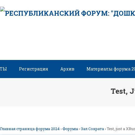
Skip
to
content
НТЫ
Регистрация
Архив
Материалы форума 2
Test, 
Главная страница форума 2024
›
Форумы
›
Зал Сократа
›
Test, just a XRu